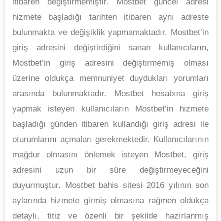
itibaren değiştirmemiştir. Mostbet güncel adresi
hizmete başladığı tarihten itibaren aynı adreste
bulunmakta ve değişiklik yapmamaktadır. Mostbet’in
giriş adresini değiştirdiğini sanan kullanıcıların,
Mostbet’in giriş adresini değiştirmemiş olması
üzerine oldukça memnuniyet duydukları yorumları
arasında bulunmaktadır. Mostbet hesabına giriş
yapmak isteyen kullanıcıların Mostbet’in hizmete
başladığı günden itibaren kullandığı giriş adresi ile
oturumlarını açmaları gerekmektedir. Kullanıcılarının
mağdur olmasını önlemek isteyen Mostbet, giriş
adresini uzun bir süre değiştirmeyeceğini
duyurmuştur. Mostbet bahis sitesi 2016 yılının son
aylarında hizmete girmiş olmasına rağmen oldukça
detaylı, titiz ve özenli bir şekilde hazırlanmış