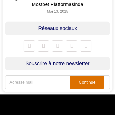
Mostbet Platformasinda
Mai 13, 2025
Réseaux sociaux
Souscrire à notre newsletter
Continue