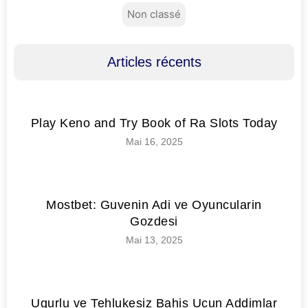
Non classé
Articles récents
Play Keno and Try Book of Ra Slots Today
Mai 16, 2025
Mostbet: Guvenin Adi ve Oyuncularin
Gozdesi
Mai 13, 2025
Ugurlu ve Tehlukesiz Bahis Ucun Addimlar