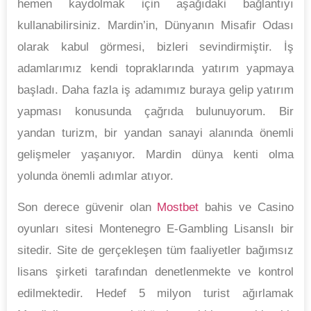
hemen kaydolmak için aşağıdaki bağlantıyı
kullanabilirsiniz. Mardin’in, Dünyanın Misafir Odası
olarak kabul görmesi, bizleri sevindirmiştir. İş
adamlarımız kendi topraklarında yatırım yapmaya
başladı. Daha fazla iş adamımız buraya gelip yatırım
yapması konusunda çağrıda bulunuyorum. Bir
yandan turizm, bir yandan sanayi alanında önemli
gelişmeler yaşanıyor. Mardin dünya kenti olma
yolunda önemli adımlar atıyor.
Son derece güvenir olan
Mostbet
bahis ve Casino
oyunları sitesi Montenegro E-Gambling Lisanslı bir
sitedir. Site de gerçekleşen tüm faaliyetler bağımsız
lisans şirketi tarafından denetlenmekte ve kontrol
edilmektedir. Hedef 5 milyon turist ağırlamak