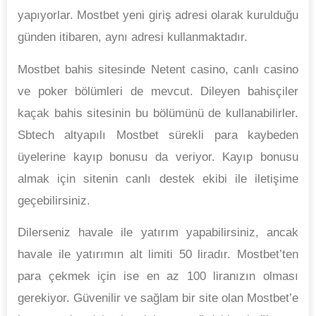
yapıyorlar. Mostbet yeni giriş adresi olarak kurulduğu
günden itibaren, aynı adresi kullanmaktadır.
Mostbet bahis sitesinde Netent casino, canlı casino
ve poker bölümleri de mevcut. Dileyen bahisçiler
kaçak bahis sitesinin bu bölümünü de kullanabilirler.
Sbtech altyapılı Mostbet sürekli para kaybeden
üyelerine kayıp bonusu da veriyor. Kayıp bonusu
almak için sitenin canlı destek ekibi ile iletişime
geçebilirsiniz.
Dilerseniz havale ile yatırım yapabilirsiniz, ancak
havale ile yatırımın alt limiti 50 liradır. Mostbet’ten
para çekmek için ise en az 100 liranızın olması
gerekiyor. Güvenilir ve sağlam bir site olan Mostbet’e