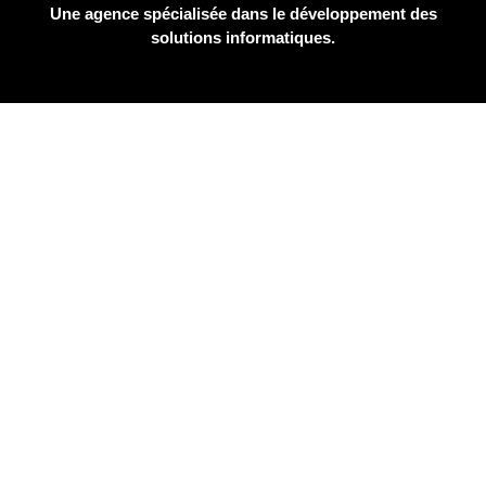
Une agence spécialisée dans le développement des
solutions informatiques.
Accueil
Qui sommes-nous?
Membres
Boutique
Blog
Contact
Developement Web
Création de Site Web
Application IOS Android
Marketing Digital