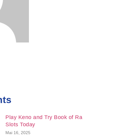
nts
Play Keno and Try Book of Ra
Slots Today
Mai 16, 2025