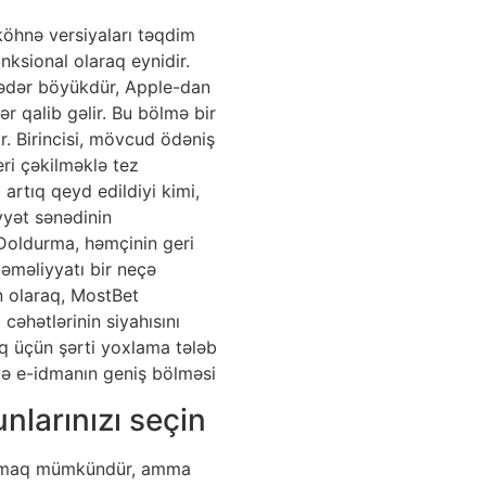
köhnə versiyaları təqdim
nksional olaraq eynidir.
qədər böyükdür, Apple-dan
r qalib gəlir. Bu bölmə bir
r. Birincisi, mövcud ödəniş
geri çəkilməklə tez
rtıq qeyd edildiyi kimi,
yət sənədinin
 Doldurma, həmçinin geri
 əməliyyatı bir neçə
n olaraq, MostBet
əhətlərinin siyahısını
q üçün şərti yoxlama tələb
və e-idmanın geniş bölməsi
nlarınızı seçin
latmaq mümkündür, amma