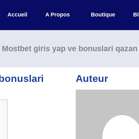
Accueil
A Propos
Boutique
B
Mostbet giris yap ve bonuslari qazan
 bonuslari
Auteur