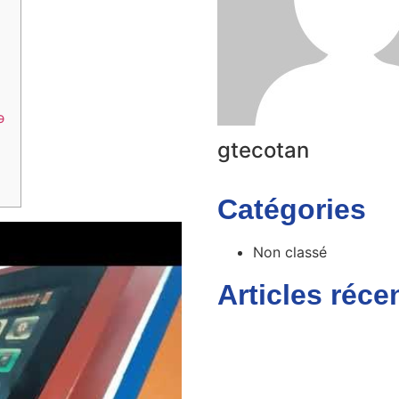
ə
gtecotan
Catégories
Non classé
Articles réce