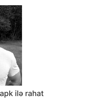
pk ilə rahat