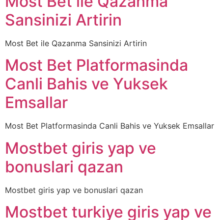
Most Bet ile Qazanma
Sansinizi Artirin
Most Bet ile Qazanma Sansinizi Artirin
Most Bet Platformasinda
Canli Bahis ve Yuksek
Emsallar
Most Bet Platformasinda Canli Bahis ve Yuksek Emsallar
Mostbet giris yap ve
bonuslari qazan
Mostbet giris yap ve bonuslari qazan
Mostbet turkiye giris yap ve