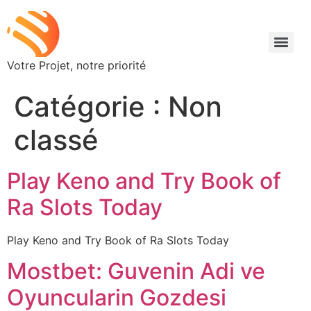
Votre Projet, notre priorité
Catégorie :
Non
classé
Play Keno and Try Book of
Ra Slots Today
Play Keno and Try Book of Ra Slots Today
Mostbet: Guvenin Adi ve
Oyuncularin Gozdesi