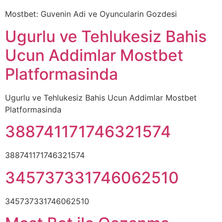
Mostbet: Guvenin Adi ve Oyuncularin Gozdesi
Ugurlu ve Tehlukesiz Bahis
Ucun Addimlar Mostbet
Platformasinda
Ugurlu ve Tehlukesiz Bahis Ucun Addimlar Mostbet
Platformasinda
388741171746321574
388741171746321574
345737331746062510
345737331746062510